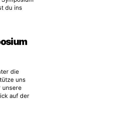
t du ins
mposium
ter die
tütze uns
 unsere
ck auf der