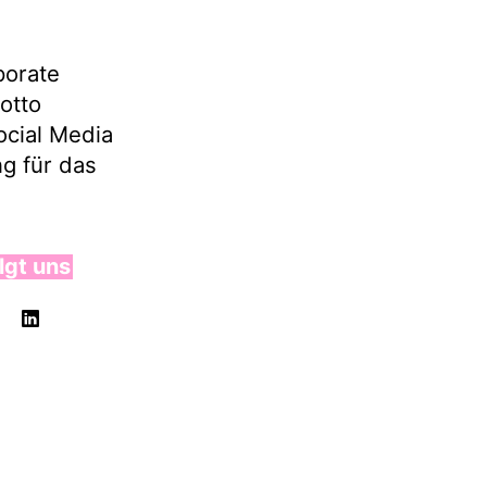
porate
otto
ocial Media
g für das
lgt uns